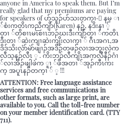
anyone in America to speak them. But I’m
really glad that my premiums are paying
for speakers of ပာ်သူၣ်ပာ်သးတက့ၢ-် နမ့ ၢ
်စံးကတိၤကညီကျိာ်(Karen) နၣ့်, နဒိးနၢ ့်
တၢ ်တိစၢၤမၤစၢၤဘၣ်ဃးဒီးကျိာ်တၢ ်ကတိၤ
ဒီးတၢ ်ဆဲးကျၢဆဲးကျိးလၢက့ၢ ် ဂီၤအဂၤ,အ
ဒိဒ်သိးလံာ်မဲာ်ဖျၢၣ်အဒိၣ်တဖၣ်လၢအဘူးလဲက
လီသ့နၣ်လီၤ ့ . ကိးဘၣ်လီကျိၤအကလီနီၣ်ဂံၢ
်လၢအိၣ်ဖျါဖဲက ူၢ ်ဖိအတၢ ်အုၣ်ကီၤကး
က့ အပူၤနၣ်တက့ၢ ် ့ !!!
ATTENTION: Free language assistance
services and free communications in
other formats, such as large print, are
available to you. Call the toll-free number
on your member identification card. (TTY
711).