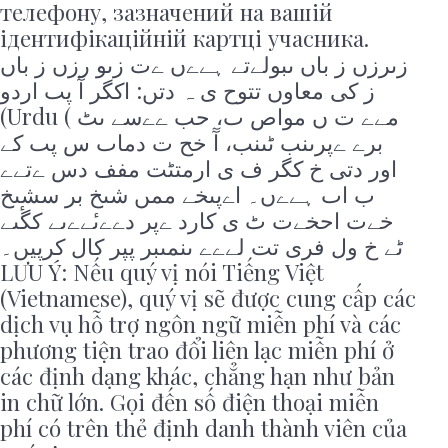
телефону, зазначений на вашій
ідентифікаційній картці учасника.
زںرزں ز باں ںبولےتے ہےےں ےت زںو رزں ز باں
ز كی معاوں تتوح ی ہ دتں: اكگر آٓ پٮ اردو
(Urdu ( مےے ت ں مواص ٮ، حب ےےسے ںٹ
برے ےپرںنب ٹںنب، آٓ خح ت دماٮ س پٮ كے
اور دتی خ كگر ف ی ارمتٹت مفف دس ےتےے
ب اٮ ہےےں۔ اےپںخے ممں شںخ بر سشںخ
خےت احخےت ٹ ی كارد ےپر دےےںٔےےںے كگٔںے
ٹے خ ول فرى تت لےےے ںنمںبر پپر كال كرپیں۔
LƯU Ý: Nếu quý vị nói Tiếng Việt
(Vietnamese), quý vị sẽ được cung cấp các
dịch vụ hỗ trợ ngôn ngữ miễn phí và các
phương tiện trao đổi liên lạc miễn phí ở
các định dạng khác, chẳng hạn như bản
in chữ lớn. Gọi đến số điện thoại miễn
phí có trên thẻ định danh thành viên của