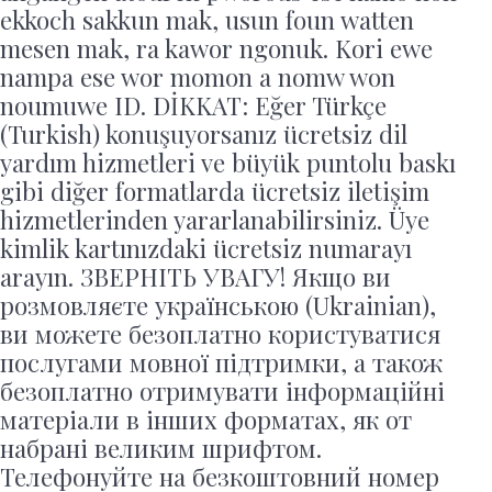
ekkoch sakkun mak, usun foun watten
mesen mak, ra kawor ngonuk. Kori ewe
nampa ese wor momon a nomw won
noumuwe ID. DİKKAT: Eğer Türkçe
(Turkish) konuşuyorsanız ücretsiz dil
yardım hizmetleri ve büyük puntolu baskı
gibi diğer formatlarda ücretsiz iletişim
hizmetlerinden yararlanabilirsiniz. Üye
kimlik kartınızdaki ücretsiz numarayı
arayın. ЗВЕРНІТЬ УВАГУ! Якщо ви
розмовляєте українською (Ukrainian),
ви можете безоплатно користуватися
послугами мовної підтримки, а також
безоплатно отримувати інформаційні
матеріали в інших форматах, як от
набрані великим шрифтом.
Телефонуйте на безкоштовний номер