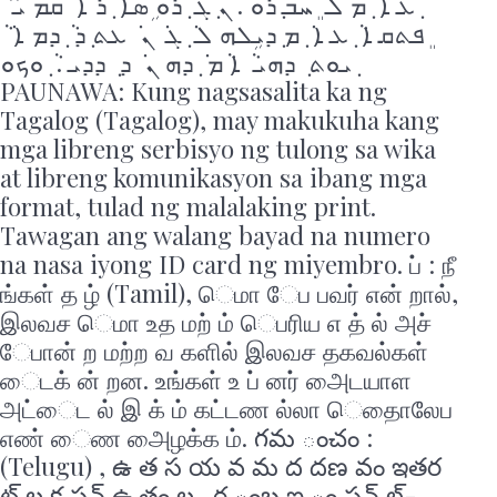
ܼܥ ܐ ܿ ܼܡ ܠ ܿ ܸܚܒ ܼܪܘ . ܢ ܼܓ ܿ ܼܪܘ ܹܣܐ ܵ ܼܪ ܐ ܿ ܩܡ ܝ ܵ ܵ
ܸܦܬܩ ܐ ܵ ܼܥ ܐ ܿ ܼܡ ܼܕܝܹܠܗ ܠ ܿ ܼܓ ܿ ܢ ܿ ܥܬ ܼܕ ܵ ܼܕܡ ܐ ܿ ܵ
ܼܝܘܬ ܼ ܕܗܝ ܵ ܐ ܵܡ ܿ ܼܕܗ ܢ ܿ ܕ ܼ ܕܕܝ . ܵ ݂ܘܟܘ
PAUNAWA: Kung nagsasalita ka ng
Tagalog (Tagalog), may makukuha kang
mga libreng serbisyo ng tulong sa wika
at libreng komunikasyon sa ibang mga
format, tulad ng malalaking print.
Tawagan ang walang bayad na numero
na nasa iyong ID card ng miyembro. ப் : நீ
ங்கள் த ழ் (Tamil), ெமா ேப பவர் என் றால்,
இலவச ெமா உத மற் ம் ெபரிய எ த் ல் அச்
ேபான் ற மற்ற வ களில் இலவச தகவல்கள்
ைடக் ன் றன. உங்கள் உ ப் னர் அைடயாள
அட்ைட ல் இ க் ம் கட்டண ல்லா ெதாைலேப
எண் ைண அைழக்க ம். గమ ంచం :
(Telugu) , ఉ త స య వ మ ద దణ వం ఇతర
ట్ ల క షన్ ఉ తం ల . ర ంబ ఐ ం షన్ ల్-