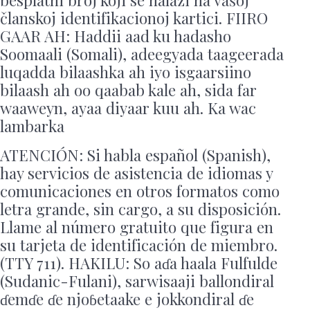
ATENCIÓN: Si habla español (Spanish),
hay servicios de asistencia de idiomas y
comunicaciones en otros formatos como
letra grande, sin cargo, a su disposición.
Llame al número gratuito que figura en
su tarjeta de identificación de miembro.
(TTY 711). HAKILU: So aɗa haala Fulfulde
(Sudanic-Fulani), sarwisaaji ballondiral
ɗemɗe ɗe njoɓetaake e jokkondiral ɗe