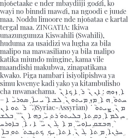
njoɓetaake e nder mbaydiiji goɗɗi, ko
wayi no binndi mawɗi, na ngoodi e juuɗe
maa. Noddu limoore nde njoɓataa e kartal
tergal maa. ZINGATIA: Ikiwa
unazungumza Kiswahili (Swahili),
huduma za usaidizi wa lugha za bila
malipo na mawasiliano ya bila malipo
katika miundo mingine, kama vile
maandishi makubwa, zinapatikana
kwako. Piga nambari isiyolipishwa ya
simu kwenye kadi yako ya kitambulisho
cha mwanachama. ܵܐ ܿ ܼܙܘܗ : ܸܐܢ ܢ ܵ ܪ ܿ ܼܐ ܹܟܐ ܢ ܿ
ܚܬܘ ܵ ܼܗ ܐ ܿ ܸܡܙ ܼܡܝܬܘ ܢ ܵ ܸܠܫ ܐ ܵ ܵܝ ܝܐ ݇ ܼܣܘܪܝ ܵ ܐ –
ܵ ܿ ܪ ܵ ܬܘ ܐ ܢ ،)Syriac-Assyrian) ܿ ܿ ܡ ܢ ܵ ܼܨܝܬܘ ܵ
ܸܚ ܼܠܡ ܐ ܿ ܼܕܩ ܹܬܐ ܿ ܼܒܠܝܬܘ ܿܪܬ ܼܝ ܵ ܼܕܗ ܐ ܿ ܢ ܵ ܵ ܵ ܸܒܠܫ
ܵ ݂ܗܒܫܩ ܹܝܐܘܝ ܵ ܵ ܼܡ ܐ ܿ ܓ ܵ ܢ ܝ ܵ ܵ ܐ ، ܐ ݇ ܼ ܒܐܘܪܚ
ܹܚܪܹܢܐ ܵ ܼܡ ܹܬܐ ܿ ܓ ܵ ܢ ܵ ܼܐ ܹܬܐ ܿ ݂ܝܟ ܼ ܟܬܝ݂ܒܬ ܿ ܬܘ ܼܒܐ ܵ