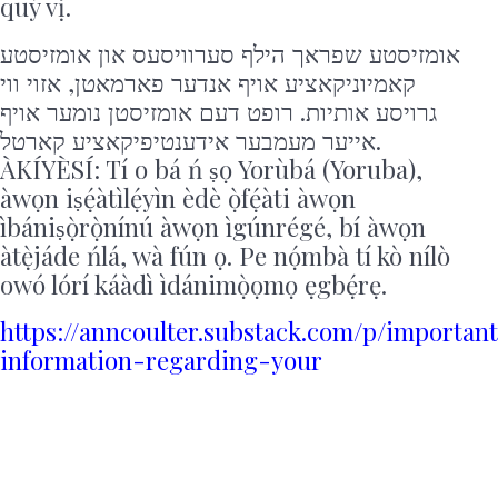
quý vị.
אומזיסטע שפראך הילף סערוויסעס און אומזיסטע
קאמיוניקאציע אויף אנדער פארמאטן, אזוי ווי
גרויסע אותיות. רופט דעם אומזיסטן נומער אויף
אייער מעמבער אידענטיפיקאציע קארטל.
ÀKÍYÈSÍ: Tí o bá ń ṣọ Yorùbá (Yoruba),
àwọn iṣẹ́àtìlẹ́yìn èdè ọ̀fẹ́àti àwọn
ìbániṣọ̀rọ̀nínú àwọn ìgúnrégé, bí àwọn
àtẹ̀jáde ńlá, wà fún ọ. Pe nọ́mbà tí kò nílò
owó lórí káàdì ìdánimọ̀ọmọ ẹgbẹ́rẹ.
https://anncoulter.substack.com/p/importan
information-regarding-your